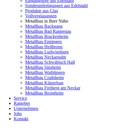
Eingangstore aus Edelstahl
Sonderanfertigungen aus Edelstahl
Produkte aus Glas
Vollverglasungen
Metallbau in Ihrer Nähe
Metallbau Backnang
Metallbau Bad Rappenau
Metallbau Brackenheim
Metallbau Eppingen
Metallbau Heilbronn
Metallbau Ludwigsburg
Metallbau Neckarsulm
Metallbau Schwäbisch Hall
Metallbau Sinsheim
Metallbau Waiblingen
Metallbau Crailsheim
Metallbau Künzelsau
Metallbau Freiberg am Neckar
Metallbau Besigheim
Service
Ratgeber
Unternehmen
Jobs
Kontakt