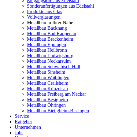
Eingangstore aus Edelstahl
Sonderanfertigungen aus Edelstahl
Produkte aus Glas
Vollverglasungen
Metallbau in Ihrer Nähe
Metallbau Backnang
Metallbau Bad Rappenau
Metallbau Brackenheim
Metallbau Eppingen
Metallbau Heilbronn
Metallbau Ludwigsburg
Metallbau Neckarsulm
Metallbau Schwäbisch Hall
Metallbau Sinsheim
Metallbau Waiblingen
Metallbau Crailsheim
Metallbau Künzelsau
Metallbau Freiberg am Neckar
Metallbau Besigheim
Metallbau Öhringen
Metallbau Bietigheim-Bissingen
Service
Ratgeber
Unternehmen
Jobs