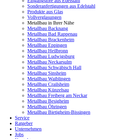
Eingangstore aus Edelstahl
Sonderanfertigungen aus Edelstahl
Produkte aus Glas
Vollverglasungen
Metallbau in Ihrer Nähe
Metallbau Backnang
Metallbau Bad Rappenau
Metallbau Brackenheim
Metallbau Eppingen
Metallbau Heilbronn
Metallbau Ludwigsburg
Metallbau Neckarsulm
Metallbau Schwäbisch Hall
Metallbau Sinsheim
Metallbau Waiblingen
Metallbau Crailsheim
Metallbau Künzelsau
Metallbau Freiberg am Neckar
Metallbau Besigheim
Metallbau Öhringen
Metallbau Bietigheim-Bissingen
Service
Ratgeber
Unternehmen
Jobs