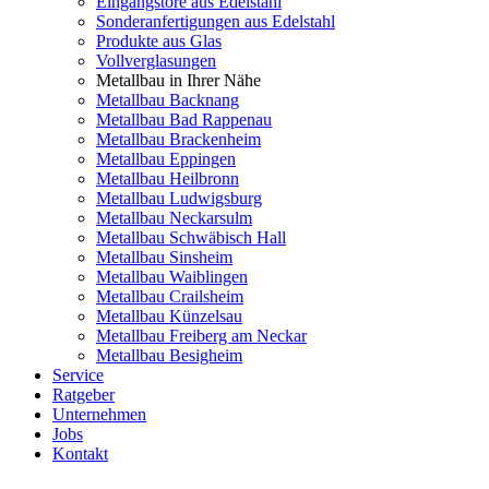
Eingangstore aus Edelstahl
Sonderanfertigungen aus Edelstahl
Produkte aus Glas
Vollverglasungen
Metallbau in Ihrer Nähe
Metallbau Backnang
Metallbau Bad Rappenau
Metallbau Brackenheim
Metallbau Eppingen
Metallbau Heilbronn
Metallbau Ludwigsburg
Metallbau Neckarsulm
Metallbau Schwäbisch Hall
Metallbau Sinsheim
Metallbau Waiblingen
Metallbau Crailsheim
Metallbau Künzelsau
Metallbau Freiberg am Neckar
Metallbau Besigheim
Service
Ratgeber
Unternehmen
Jobs
Kontakt